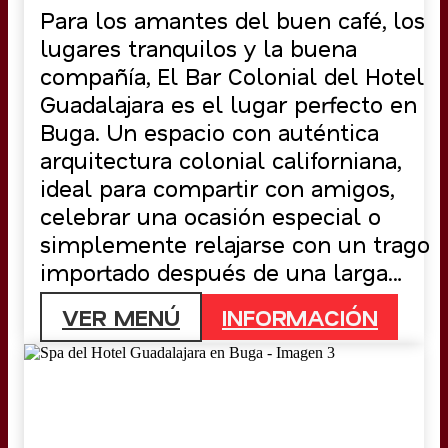
Para los amantes del buen café, los
lugares tranquilos y la buena
compañía, El Bar Colonial del Hotel
Guadalajara es el lugar perfecto en
Buga. Un espacio con auténtica
arquitectura colonial californiana,
ideal para compartir con amigos,
celebrar una ocasión especial o
simplemente relajarse con un trago
importado después de una larga
jornada de trabajo. Disfruta de
VER MENÚ
INFORMACIÓN
entrada libre, parqueadero gratuito,
variada carta de cócteles, licores
nacionales e importados, servicio de
alimentación y shows musicales.