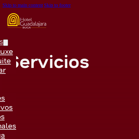
Skip to main content
Skip to footer
s
luxe
Servicios
uite
ar
es
ivos
os
nales
ga