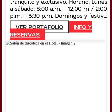
tranquilo y exclusivo. Horario: Lunes
a sábado: 8:00 a.m. – 12:00 m / 2:00
p.m. – 6:30 p.m. Domingos y festivos
con cita previa (reservar con al
VER PORTAFOLIO
INFO Y
menos 2 días de anticipación).
RESERVAS