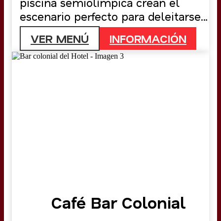
piscina semiolímpica crean el
escenario perfecto para deleitarse
con una experiencia gastronómica
VER MENÚ
INFORMACIÓN
única, elegante y acogedora.
Café Bar Colonial