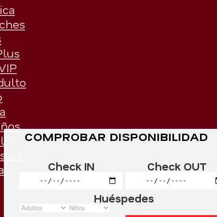
ica
oches
s
Plus
VIP
dulto
o
a
ños
COMPROBAR DISPONIBILIDAD
l
sual
Check IN
Check OUT
a
Huéspedes